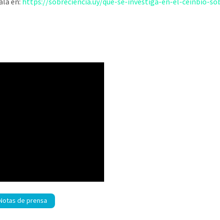
ala en:
https://sobreciencia.uy/que-se-investiga-en-el-ceinbio-so
Notas de prensa