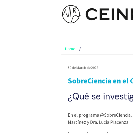
Home
30 de March de 2022
SobreCiencia en el 
¿Qué se investi
En el programa @SobreCiencia, en
Martínez y Dra. Lucía Piacenza.