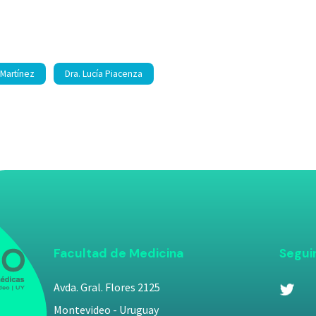
 Martínez
Dra. Lucía Piacenza
Facultad de Medicina
Segui
Avda. Gral. Flores 2125
Montevideo - Uruguay