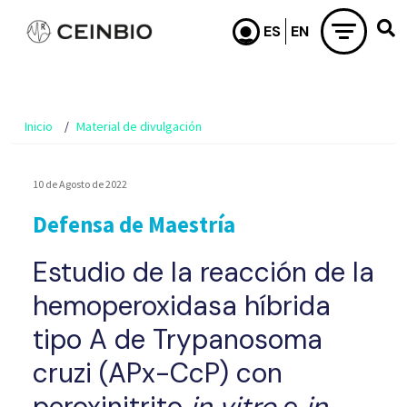
Pasar al contenido principal
Inicio
Material de divulgación
10 de Agosto de 2022
Defensa de Maestría
Estudio de la reacción de la
hemoperoxidasa híbrida
tipo A de Trypanosoma
cruzi (APx-CcP) con
peroxinitrito
in vitro
e
in