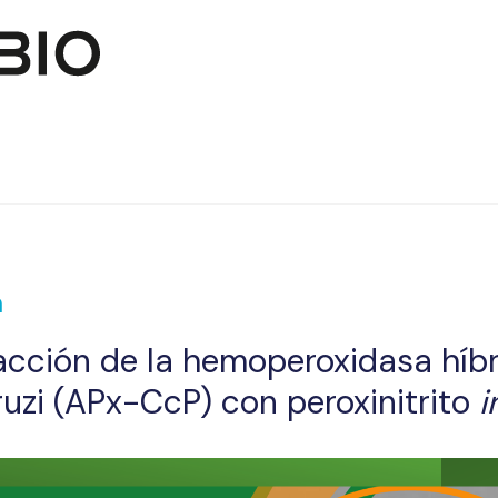
Skip to main content
a
eacción de la hemoperoxidasa híbr
zi (APx-CcP) con peroxinitrito
i