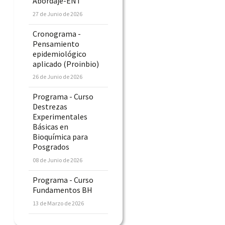
Abordaje-ENT
27 de Junio de 2026
Cronograma -
Pensamiento
epidemiológico
aplicado (Proinbio)
26 de Junio de 2026
Programa - Curso
Destrezas
Experimentales
Básicas en
Bioquímica para
Posgrados
08 de Junio de 2026
Programa - Curso
Fundamentos BH
13 de Marzo de 2026