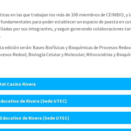
icas en las que trabajan los más de 100 miembros de CEINBIO, y la
 fundamentales para poder establecer un espacio de puesta en co
olladas por sus integrantes, y seguir generando colaboraciones ta
.
sta edición serán: Bases Biofísicas y Bioquímicas de Procesos Red
cesos Redoxl; Biología Celular y Molecular; Mitocondrias y Bioqu
tel Casino Rivera
Educativo de Rivera (Sede UTEC)
 Educativo de Rivera (Sede UTEC)