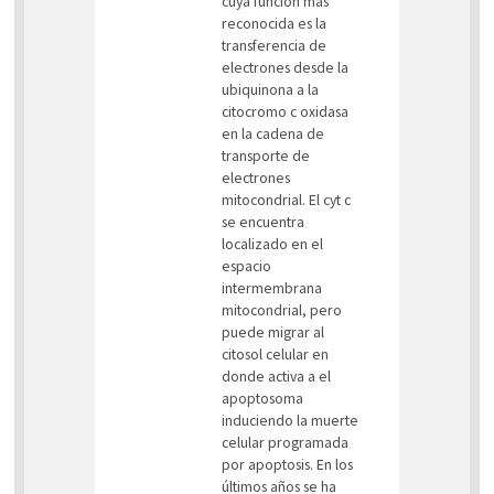
cuya función más
reconocida es la
transferencia de
electrones desde la
ubiquinona a la
citocromo c oxidasa
en la cadena de
transporte de
electrones
mitocondrial. El cyt c
se encuentra
localizado en el
espacio
intermembrana
mitocondrial, pero
puede migrar al
citosol celular en
donde activa a el
apoptosoma
induciendo la muerte
celular programada
por apoptosis. En los
últimos años se ha