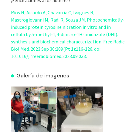
¡Felicitaciones a los auotres!
Rios N, Aicardo A, Chavarría C, Ivagnes R,
Mastrogiovanni M, Radi R, Souza JM. Photochemically-
induced protein tyrosine nitration in vitro and in
cellula by 5-methyl-1,4-dinitro-1H-imidazole (DNI):
synthesis and biochemical characterization. Free Radic
Biol Med. 2023 Sep 30;209(Pt 1):116-126. doi:
10.1016/j.freeradbiomed.2023.09.038.
Galería de imagenes