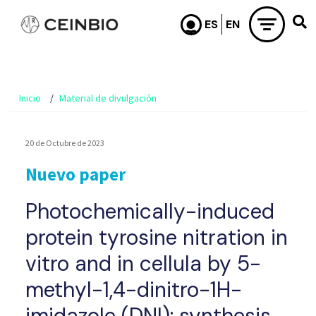
Pasar al contenido principal
Inicio
Material de divulgación
20 de Octubre de 2023
Nuevo paper
Photochemically-induced
protein tyrosine nitration in
vitro and in cellula by 5-
methyl-1,4-dinitro-1H-
imidazole (DNI): synthesis