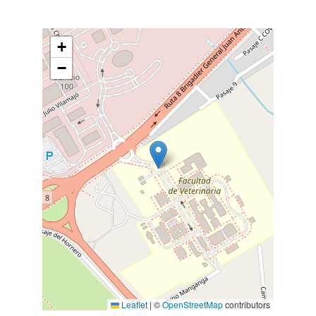
+
−
Leaflet
|
©
OpenStreetMap
contributors