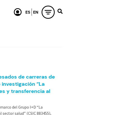
esados de carreras de
 investigación “La
es y transferencia al
l marco del Grupo I+D “La
l sector salud” (CSIC 883455),