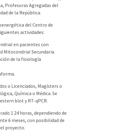
ina, Profesoras Agregadas del
dad de la República.
oenergética del Centro de
iguientes actividades:
ondrial en pacientes con
 Mitocondrial Secundaria.
ción de la fisiología
aforma.
dos o Licenciados, Magísters o
lógica, Química o Médica. Se
 western blot y RT-qPCR.
grado 1 24 horas, dependiendo de
rante 6 meses, con posibilidad de
el proyecto.