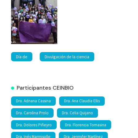
Día de
Divulgación de la ciencia
Participantes CEINBIO
Dra. Adriana Cassina
Dra. Ana Claudia Ellis
Dra. Carolina Prolo
Dra. Celia Quijano
Dra. Dolores Piñeyro
Dra. Florencia Tomasina
Dra. Inés Marmisolle
Dra. Jennyfer Martínez