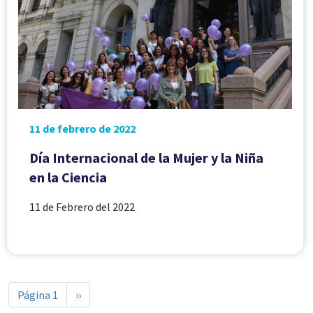
11 de febrero de 2022
Día Internacional de la Mujer y la Niña
en la Ciencia
11 de Febrero del 2022
Paginación
Siguiente página
Página 1
››