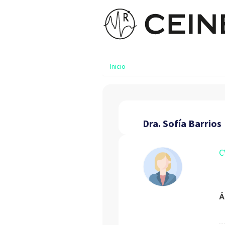
Inicio
Dra. Sofía Barrios
C
Á