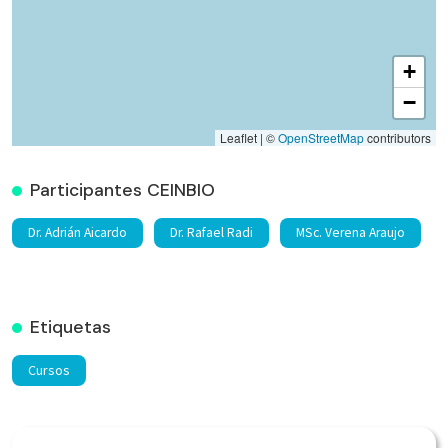
+
−
Leaflet | ©
OpenStreetMap
contributors
Participantes CEINBIO
Dr. Adrián Aicardo
Dr. Rafael Radi
MSc. Verena Araujo
Etiquetas
Cursos