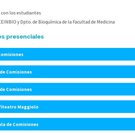
á con los estudiantes
CEINBIO y Dpto. de Bioquímica de la Facultad de Medicina
s presenciales
 Comisiones
a de Comisiones
a de Comisiones
nfiteatro Maggiolo
Sala de Comisiones